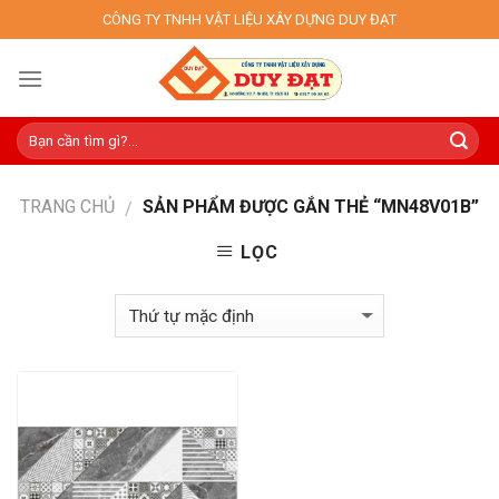
Skip
CÔNG TY TNHH VẬT LIỆU XÂY DỰNG DUY ĐẠT
to
content
TRANG CHỦ
SẢN PHẨM ĐƯỢC GẮN THẺ “MN48V01B”
/
LỌC