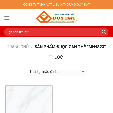
Skip
CÔNG TY TNHH VẬT LIỆU XÂY DỰNG DUY ĐẠT
to
content
TRANG CHỦ
SẢN PHẨM ĐƯỢC GẮN THẺ “MN4S23”
/
LỌC