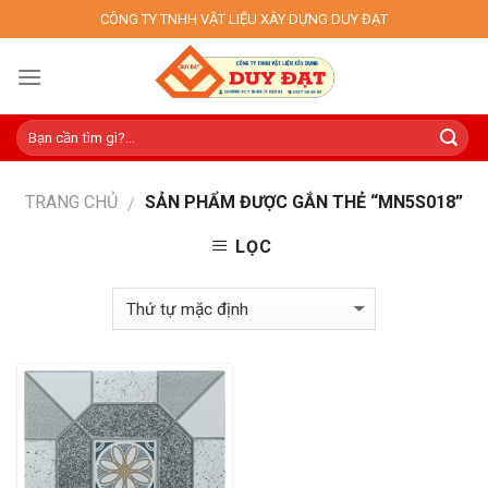
Skip
CÔNG TY TNHH VẬT LIỆU XÂY DỰNG DUY ĐẠT
to
content
TRANG CHỦ
SẢN PHẨM ĐƯỢC GẮN THẺ “MN5S018”
/
LỌC