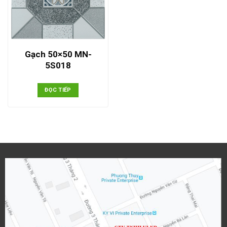
Gạch 50×50 MN-
5S018
ĐỌC TIẾP