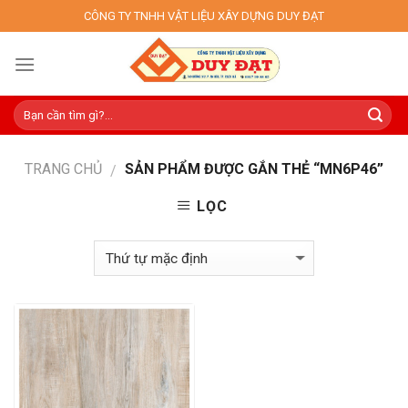
Skip
CÔNG TY TNHH VẬT LIỆU XÂY DỰNG DUY ĐẠT
to
content
TRANG CHỦ
SẢN PHẨM ĐƯỢC GẮN THẺ “MN6P46”
/
LỌC