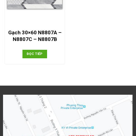
Gạch 30×60 N8807A –
N8807C – N8807B
ĐỌC TIẾP