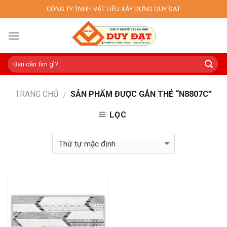
Skip
CÔNG TY TNHH VẬT LIỆU XÂY DỰNG DUY ĐẠT
to
content
TRANG CHỦ
SẢN PHẨM ĐƯỢC GẮN THẺ “N8807C”
/
LỌC