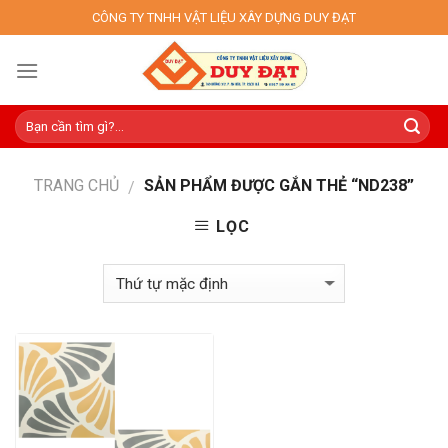
Skip
CÔNG TY TNHH VẬT LIỆU XÂY DỰNG DUY ĐẠT
to
content
TRANG CHỦ
SẢN PHẨM ĐƯỢC GẮN THẺ “ND238”
/
LỌC