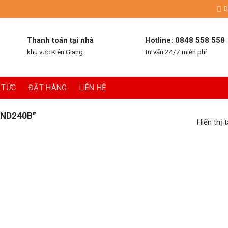
D
Thanh toán tại nhà
Hotline: 0848 558 558
khu vực Kiên Giang
tư vấn 24/7 miễn phí
 TỨC
ĐẶT HÀNG
LIÊN HỆ
“ND240B”
Hiển thị 