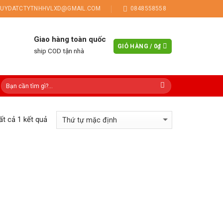
UYDATCTYTNHHVLXD@GMAIL.COM
0848558558
Giao hàng toàn quốc
GIỎ HÀNG /
0
₫
ship COD tận nhà
tất cả 1 kết quả