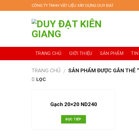
Skip
CÔNG TY TNHH VẬT LIỆU XÂY DỰNG DUY ĐẠT
to
content
TRANG CHỦ
GIỚI THIỆU
SẢN PHẨM
TIN
TRANG CHỦ
SẢN PHẨM ĐƯỢC GẮN THẺ 
/
LỌC
Gạch 20×20 ND240
ĐỌC TIẾP