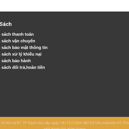
 Sách
 sách thanh toán
 sách vận chuyển
h sách bảo mật thông tin
 sách xử lý khiếu nại
 sách bảo hành
 sách đổi trả,hoàn tiền
KH và ĐT TP Rạch Giá cấp ngày 18/12/2006 GĐ/Sở hữu website Võ Thanh 
phố Rạch Giá, Kiên Giang