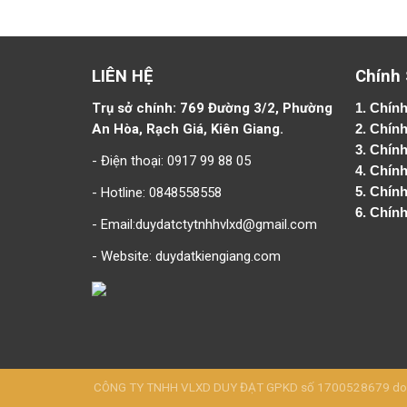
LIÊN HỆ
Chính
Trụ sở chính: 769 Đường 3/2, Phường
1.
Chính
An Hòa, Rạch Giá, Kiên Giang.
2.
Chính
3. Chín
- Điện thoại: 0917 99 88 05
4.
Chính
- Hotline: 0848558558
5.
Chính
6.
Chính
- Email:duydatctytnhhvlxd@gmail.com
- Website:
duydatkiengiang.com
CÔNG TY TNHH VLXD DUY ĐẠT GPKD số 1700528679 do Sở 