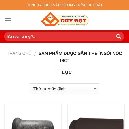
Skip
CÔNG TY TNHH VẬT LIỆU XÂY DỰNG DUY ĐẠT
to
content
TRANG CHỦ
SẢN PHẨM ĐƯỢC GẮN THẺ “NGÓI NÓC
/
DIC”
LỌC