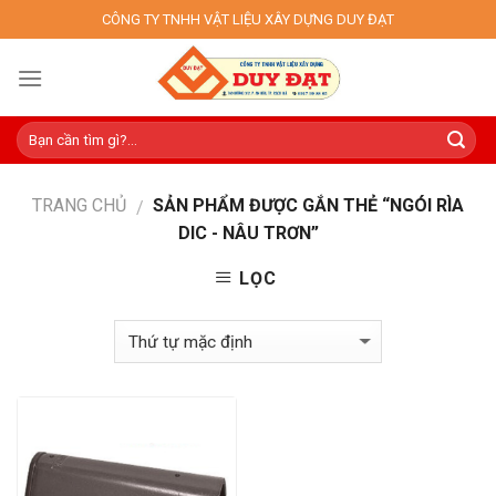
Skip
CÔNG TY TNHH VẬT LIỆU XÂY DỰNG DUY ĐẠT
to
content
TRANG CHỦ
SẢN PHẨM ĐƯỢC GẮN THẺ “NGÓI RÌA
/
DIC - NÂU TRƠN”
LỌC