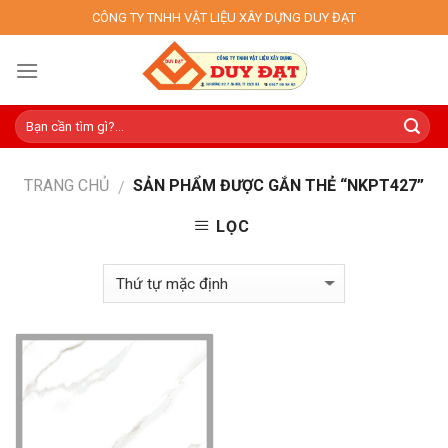
Skip
CÔNG TY TNHH VẬT LIỆU XÂY DỰNG DUY ĐẠT
to
content
TRANG CHỦ
SẢN PHẨM ĐƯỢC GẮN THẺ “NKPT427”
/
LỌC