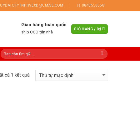
UYDATCTYTNHHVLXD@GMAIL.COM
0848558558
Giao hàng toàn quốc
GIỎ HÀNG /
0
₫
ship COD tận nhà
tất cả 1 kết quả