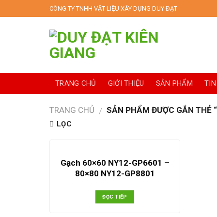
Skip
CÔNG TY TNHH VẬT LIỆU XÂY DỰNG DUY ĐẠT
to
content
TRANG CHỦ
GIỚI THIỆU
SẢN PHẨM
TIN
TRANG CHỦ
SẢN PHẨM ĐƯỢC GẮN THẺ “
/
LỌC
Gạch 60×60 NY12-GP6601 –
80×80 NY12-GP8801
ĐỌC TIẾP