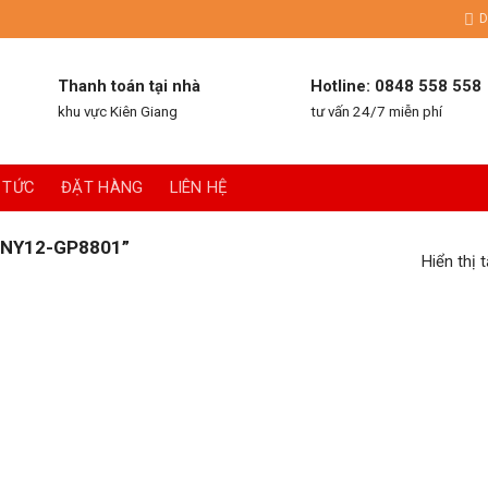
D
Thanh toán tại nhà
Hotline: 0848 558 558
khu vực Kiên Giang
tư vấn 24/7 miễn phí
 TỨC
ĐẶT HÀNG
LIÊN HỆ
NY12-GP8801”
Hiển thị 