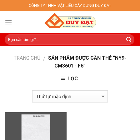
Skip
CÔNG TY TNHH VẬT LIỆU XÂY DỰNG DUY ĐẠT
to
content
TRANG CHỦ
SẢN PHẨM ĐƯỢC GẮN THẺ “NY9-
/
GM3601 - F6”
LỌC