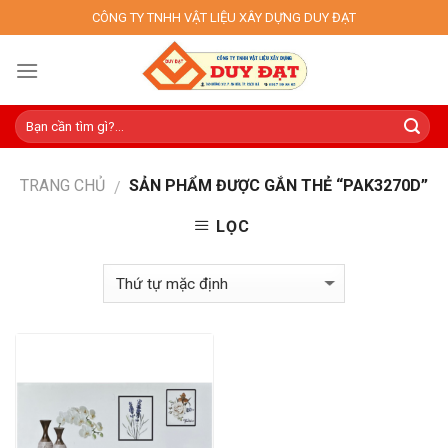
Skip
CÔNG TY TNHH VẬT LIỆU XÂY DỰNG DUY ĐẠT
to
content
TRANG CHỦ
SẢN PHẨM ĐƯỢC GẮN THẺ “PAK3270D”
/
LỌC