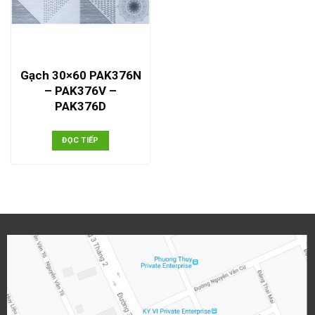
Gạch 30×60 PAK376N
– PAK376V –
PAK376D
ĐỌC TIẾP