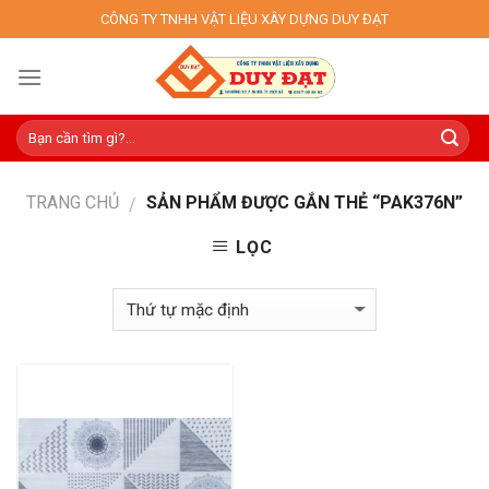
Skip
CÔNG TY TNHH VẬT LIỆU XÂY DỰNG DUY ĐẠT
to
content
TRANG CHỦ
SẢN PHẨM ĐƯỢC GẮN THẺ “PAK376N”
/
LỌC