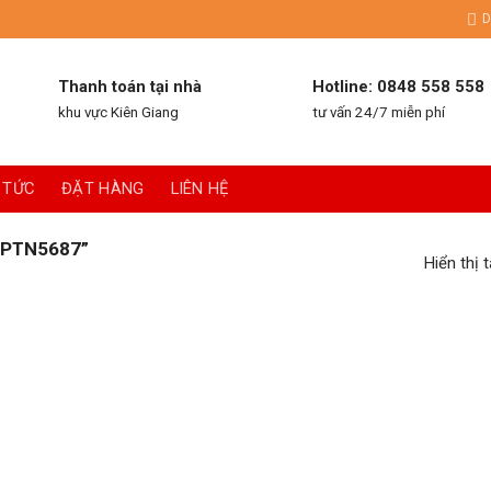
D
Thanh toán tại nhà
Hotline: 0848 558 558
khu vực Kiên Giang
tư vấn 24/7 miễn phí
 TỨC
ĐẶT HÀNG
LIÊN HỆ
“PTN5687”
Hiển thị 