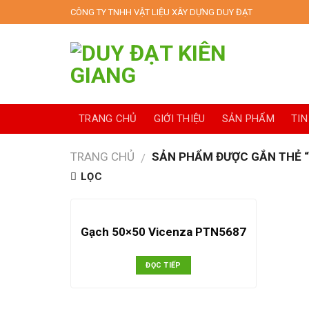
Skip
CÔNG TY TNHH VẬT LIỆU XÂY DỰNG DUY ĐẠT
to
content
TRANG CHỦ
GIỚI THIỆU
SẢN PHẨM
TIN
TRANG CHỦ
SẢN PHẨM ĐƯỢC GẮN THẺ 
/
LỌC
Gạch 50×50 Vicenza PTN5687
ĐỌC TIẾP