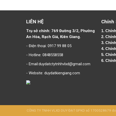
LIÊN HỆ
Chính
Trụ sở chính: 769 Đường 3/2, Phường
1.
Chính
An Hòa, Rạch Giá, Kiên Giang.
2.
Chính
3. Chín
- Điện thoại: 0917 99 88 05
4.
Chính
- Hotline: 0848558558
5.
Chính
6.
Chính
- Email:duydatctytnhhvlxd@gmail.com
- Website:
duydatkiengiang.com
CÔNG TY TNHH VLXD DUY ĐẠT GPKD số 1700528679 do Sở 