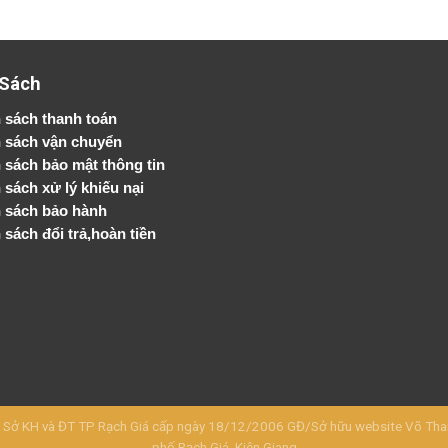
 Sách
 sách thanh toán
 sách vận chuyển
h sách bảo mật thông tin
 sách xử lý khiếu nại
 sách bảo hành
 sách đổi trả,hoàn tiền
KH và ĐT TP Rạch Giá cấp ngày 18/12/2006 GĐ/Sở hữu website Võ Thanh 
phố Rạch Giá, Kiên Giang