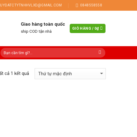
UYDATCTYTNHHVLXD@GMAIL.COM
0848558558
Giao hàng toàn quốc
GIỎ HÀNG /
0
₫
ship COD tận nhà
tất cả 1 kết quả