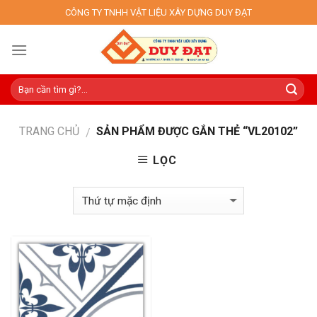
Skip
CÔNG TY TNHH VẬT LIỆU XÂY DỰNG DUY ĐẠT
to
content
TRANG CHỦ
SẢN PHẨM ĐƯỢC GẮN THẺ “VL20102”
/
LỌC