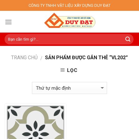
Skip
CÔNG TY TNHH VẬT LIỆU XÂY DỰNG DUY ĐẠT
to
content
TRANG CHỦ
SẢN PHẨM ĐƯỢC GẮN THẺ “VL202”
/
LỌC