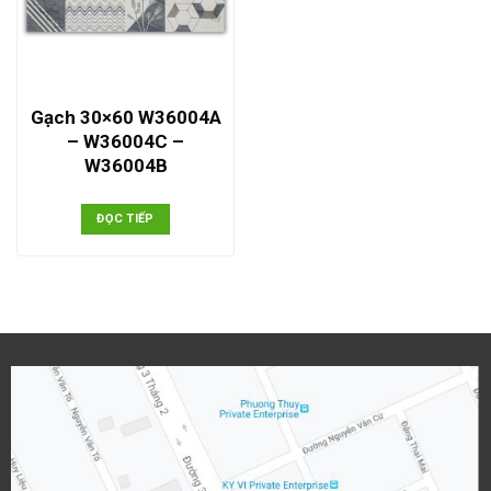
Gạch 30×60 W36004A
– W36004C –
W36004B
ĐỌC TIẾP