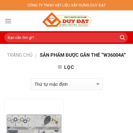
Skip
CÔNG TY TNHH VẬT LIỆU XÂY DỰNG DUY ĐẠT
to
content
TRANG CHỦ
SẢN PHẨM ĐƯỢC GẮN THẺ “W36004A”
/
LỌC