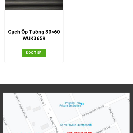
Gạch Ốp Tường 30×60
WUK3659
ĐỌC TIẾP