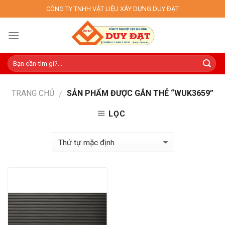
Skip
CÔNG TY TNHH VẬT LIỆU XÂY DỰNG DUY ĐẠT
to
content
TRANG CHỦ
SẢN PHẨM ĐƯỢC GẮN THẺ “WUK3659”
/
LỌC