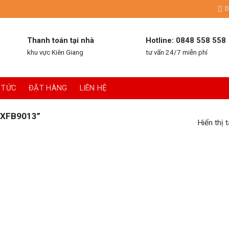
D
Thanh toán tại nhà
Hotline: 0848 558 558
khu vực Kiên Giang
tư vấn 24/7 miễn phí
 TỨC
ĐẶT HÀNG
LIÊN HỆ
XFB9013”
Hiển thị 