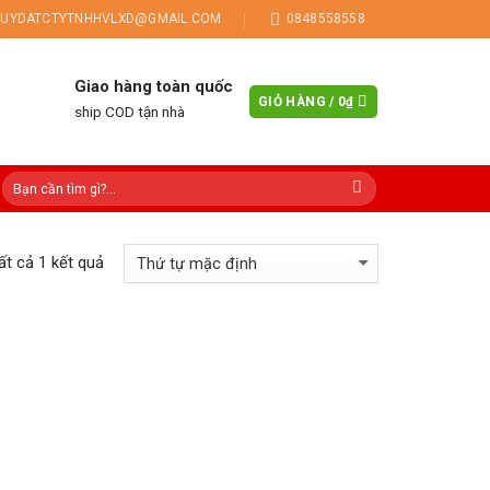
UYDATCTYTNHHVLXD@GMAIL.COM
0848558558
Giao hàng toàn quốc
GIỎ HÀNG /
0
₫
ship COD tận nhà
tất cả 1 kết quả