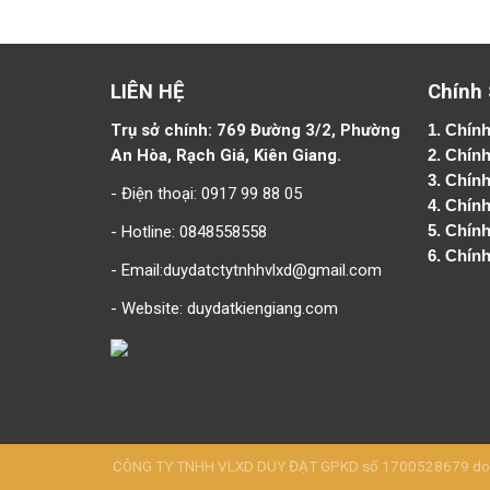
LIÊN HỆ
Chính
Trụ sở chính: 769 Đường 3/2, Phường
1.
Chính
An Hòa, Rạch Giá, Kiên Giang.
2.
Chính
3. Chín
- Điện thoại: 0917 99 88 05
4.
Chính
- Hotline: 0848558558
5.
Chính
6.
Chính
- Email:duydatctytnhhvlxd@gmail.com
- Website:
duydatkiengiang.com
CÔNG TY TNHH VLXD DUY ĐẠT GPKD số 1700528679 do Sở 