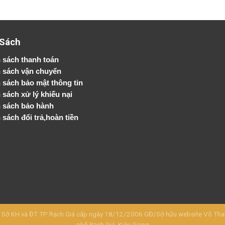
 Sách
 sách thanh toán
 sách vận chuyển
h sách bảo mật thông tin
 sách xử lý khiếu nại
 sách bảo hành
 sách đổi trả,hoàn tiền
KH và ĐT TP Rạch Giá cấp ngày 18/12/2006 GĐ/Sở hữu website Võ Thanh 
phố Rạch Giá, Kiên Giang