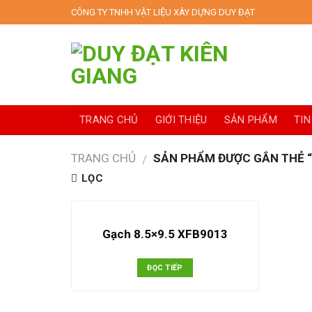
Skip
CÔNG TY TNHH VẬT LIỆU XÂY DỰNG DUY ĐẠT
to
content
TRANG CHỦ
GIỚI THIỆU
SẢN PHẨM
TIN
TRANG CHỦ
SẢN PHẨM ĐƯỢC GẮN THẺ “
/
LỌC
Gạch 8.5×9.5 XFB9013
ĐỌC TIẾP