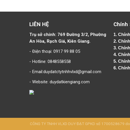
LIÊN HỆ
Chính
Trụ sở chính: 769 Đường 3/2, Phường
1.
Chính
An Hòa, Rạch Giá, Kiên Giang.
2.
Chính
3. Chín
- Điện thoại: 0917 99 88 05
4.
Chính
- Hotline: 0848558558
5.
Chính
6.
Chính
- Email:duydatctytnhhvlxd@gmail.com
- Website:
duydatkiengiang.com
CÔNG TY TNHH VLXD DUY ĐẠT GPKD số 1700528679 do Sở 