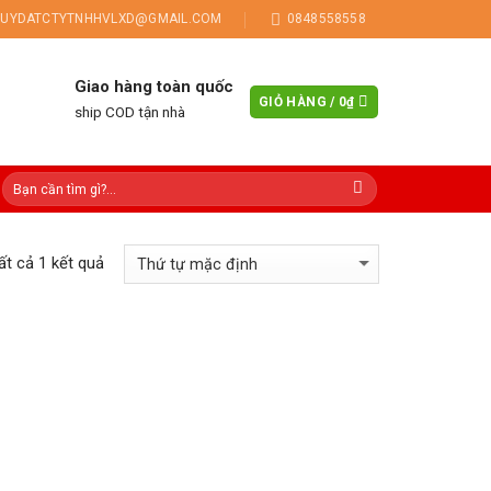
UYDATCTYTNHHVLXD@GMAIL.COM
0848558558
Giao hàng toàn quốc
GIỎ HÀNG /
0
₫
ship COD tận nhà
tất cả 1 kết quả