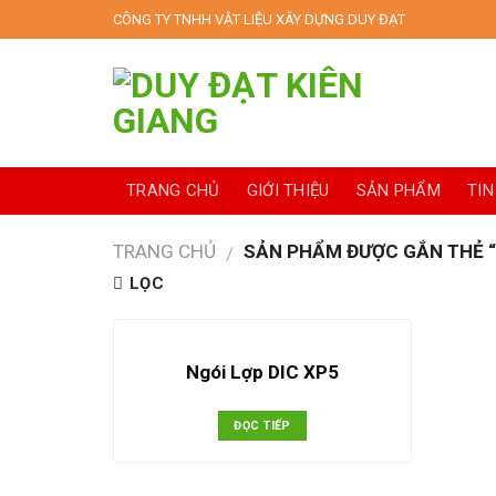
Skip
CÔNG TY TNHH VẬT LIỆU XÂY DỰNG DUY ĐẠT
to
content
TRANG CHỦ
GIỚI THIỆU
SẢN PHẨM
TIN
TRANG CHỦ
SẢN PHẨM ĐƯỢC GẮN THẺ “
/
LỌC
Ngói Lợp DIC XP5
ĐỌC TIẾP