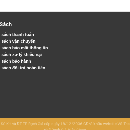
 Sách
 sách thanh toán
 sách vận chuyển
h sách bảo mật thông tin
 sách xử lý khiếu nại
 sách bảo hành
 sách đổi trả,hoàn tiền
KH và ĐT TP Rạch Giá cấp ngày 18/12/2006 GĐ/Sở hữu website Võ Thanh 
phố Rạch Giá, Kiên Giang