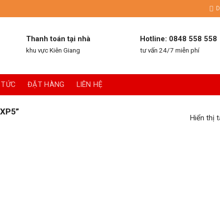
D
Thanh toán tại nhà
Hotline: 0848 558 558
khu vực Kiên Giang
tư vấn 24/7 miễn phí
 TỨC
ĐẶT HÀNG
LIÊN HỆ
XP5”
Hiển thị 