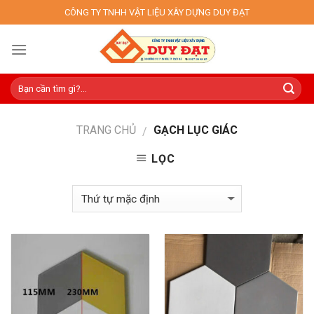
Skip
CÔNG TY TNHH VẬT LIỆU XÂY DỰNG DUY ĐẠT
to
content
TRANG CHỦ
GẠCH LỤC GIÁC
/
LỌC