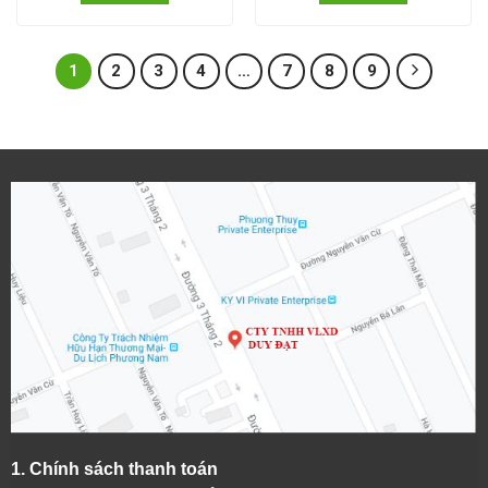
1
2
3
4
…
7
8
9
1.
Chính sách thanh toán