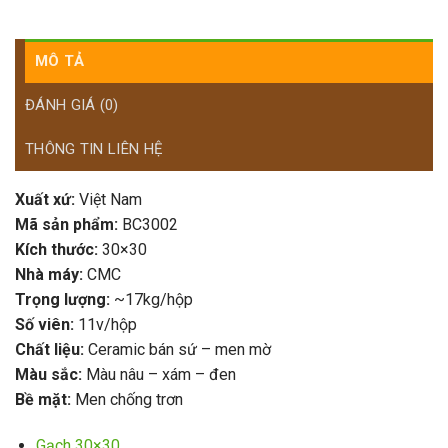
MÔ TẢ
ĐÁNH GIÁ (0)
THÔNG TIN LIÊN HỆ
Xuất xứ:
Việt Nam
Mã sản phẩm:
BC3002
Kích thước:
30×30
Nhà máy:
CMC
Trọng lượng:
~17kg/hộp
Số viên:
11v/hộp
Chất liệu:
Ceramic bán sứ
– men mờ
Màu sắc:
Màu nâu – xám – đen
Bề mặt:
Men chống trơn
Gạch 30×30