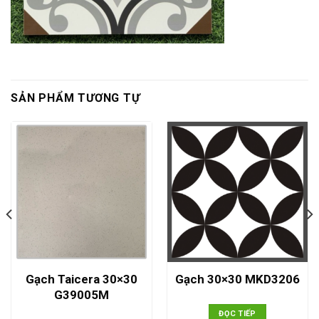
SẢN PHẨM TƯƠNG TỰ
Gạch Taicera 30×30
Gạch 30×30 MKD3206
G39005M
ĐỌC TIẾP