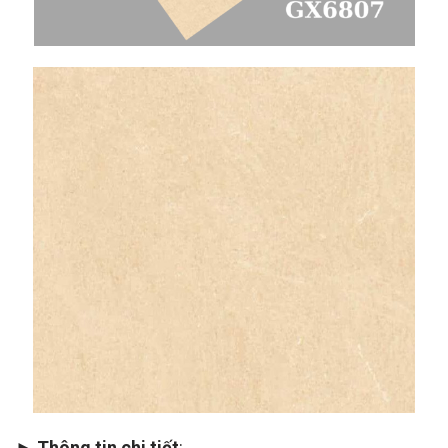
►
Thông tin chi tiết
: