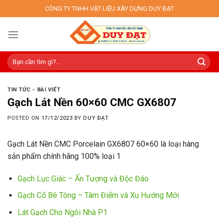
Skip
CÔNG TY TNHH VẬT LIỆU XÂY DỰNG DUY ĐẠT
to
content
TIN TỨC - BÀI VIẾT
Gạch Lát Nền 60×60 CMC GX6807
POSTED ON
17/12/2023
BY
DUY ĐẠT
Gạch Lát Nền CMC Porcelain GX6807 60×60 là loại hàng
sản phẩm chính hãng 100% loại 1
Gạch Lục Giác – Ấn Tượng và Độc Đáo
Gạch Cổ Bê Tông – Tâm Điểm và Xu Hướng Mới
Lát Gạch Cho Ngôi Nhà P1