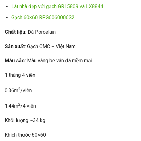
Lát nhà đẹp với gạch GR15809 và LX8844
Gạch 60×60 RPG6060006S2
Chất liệu:
Đá Porcelain
Sản xuất
: Gạch CMC
–
Việt Nam
Màu sắc:
Màu vàng be vân đá mềm mại
1 thùng 4 viên
2
0.36m
/viên
2
1.44m
/4 viên
Khối lượng ~34 kg
Khích thước 60×60