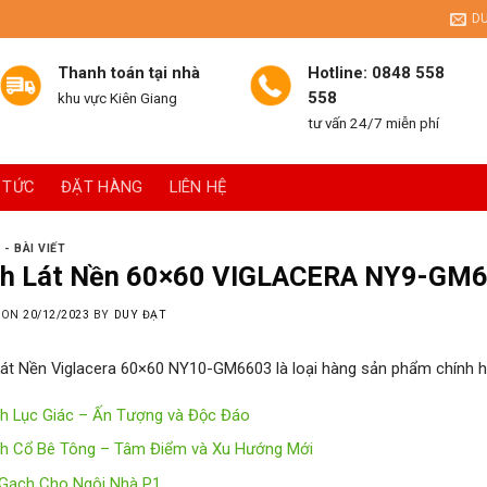
D
Thanh toán tại nhà
Hotline: 0848 558
558
khu vực Kiên Giang
tư vấn 24/7 miễn phí
 TỨC
ĐẶT HÀNG
LIÊN HỆ
 - BÀI VIẾT
h Lát Nền 60×60 VIGLACERA NY9-GM
 ON
20/12/2023
BY
DUY ĐẠT
át Nền Viglacera 60×60 NY10-GM6603 là loại hàng sản phẩm chính h
h Lục Giác – Ấn Tượng và Độc Đáo
h Cổ Bê Tông – Tâm Điểm và Xu Hướng Mới
 Gạch Cho Ngôi Nhà P1