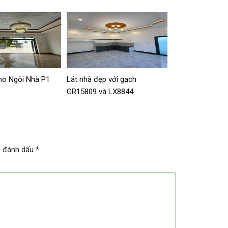
ho Ngôi Nhà P1
Lát nhà đẹp với gạch
GR15809 và LX8844
c đánh dấu
*