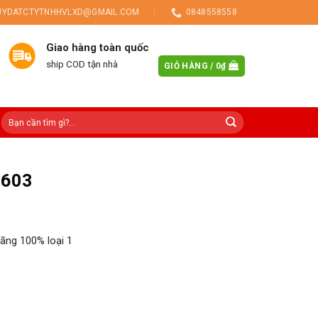
UYDATCTYTNHHVLXD@GMAIL.COM
0848558558
Giao hàng toàn quốc
ship COD tận nhà
GIỎ HÀNG /
0
₫
6603
ãng 100% loại 1