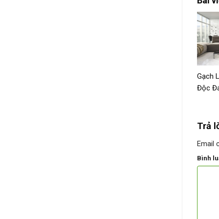
Bài v
Gạch L
Độc Đ
Trả l
Email 
Bình l