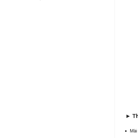
►
Th
Mài