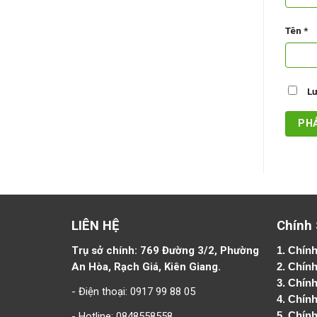
Tên
*
Lư
LIÊN HỆ
Chính
Trụ sở chính: 769 Đường 3/2, Phường
1.
Chính
An Hòa, Rạch Giá, Kiên Giang.
2.
Chính
3. Chín
- Điện thoại: 0917 99 88 05
4.
Chính
- Hotline: 0848558558
5.
Chính