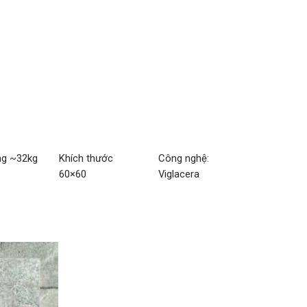
ng ~32kg
Khích thước
Công nghệ:
60×60
Viglacera