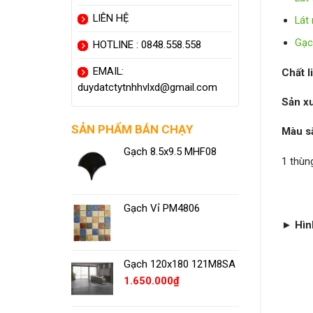
LIÊN HỆ
Lát
Gạc
HOTLINE : 0848.558.558
EMAIL:
Chất l
duydatctytnhhvlxd@gmail.com
Sản x
SẢN PHẨM BÁN CHẠY
Màu s
Gạch 8.5x9.5 MHF08
1 thùn
Gạch Vỉ PM4806
►
Hìn
Gạch 120x180 121M8SA
1.650.000
₫