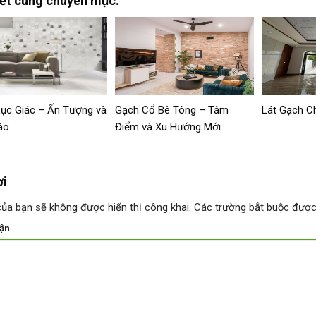
iết cùng chuyên mục:
ục Giác – Ấn Tượng và
Gạch Cổ Bê Tông – Tâm
Lát Gạch C
áo
Điểm và Xu Hướng Mới
ời
của bạn sẽ không được hiển thị công khai.
Các trường bắt buộc đượ
uận