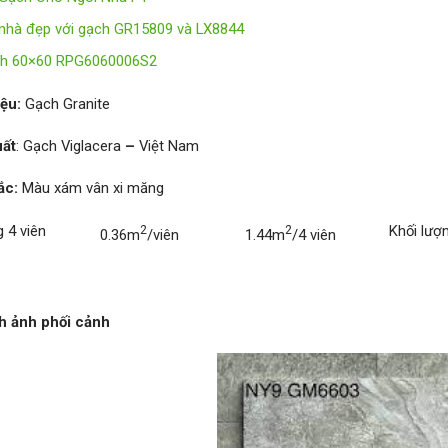
 nhà đẹp với gạch GR15809 và LX8844
h 60×60 RPG6060006S2
iệu:
Gạch Granite
uất
: Gạch Viglacera
–
Việt Nam
ắc:
Màu xám vân xi măng
g 4 viên
2
2
Khối lượ
0.36m
/viên
1.44m
/4 viên
h ảnh phối cảnh