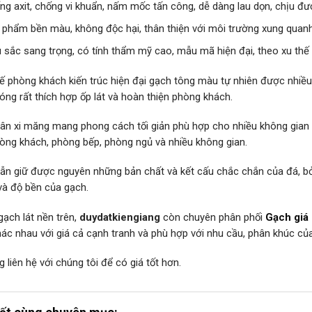
ng axit, chống vi khuẩn, nấm mốc tấn công, dễ dàng lau dọn, chịu đ
 phẩm bền màu, không độc hại, thân thiện với môi trường xung quan
 sắc sang trọng, có tính thẩm mỹ cao, mẫu mã hiện đại, theo xu thế
kế phòng khách kiến trúc hiện đại gạch tông màu tự nhiên được nhiều
óng rất thích hợp ốp lát và hoàn thiện phòng khách.
ân xi măng mang phong cách tối giản phù hợp cho nhiều không gian 
òng khách, phòng bếp, phòng ngủ và nhiều không gian.
ẫn giữ được nguyên những bản chất và kết cấu chắc chắn của đá, bởi
và độ bền của gạch.
gạch lát nền trên,
duydatkiengiang
còn chuyên phân phối
Gạch giá 
hác nhau với giá cả cạnh tranh và phù hợp với nhu cầu, phân khúc của
g liên hệ với chúng tôi để có giá tốt hơn.