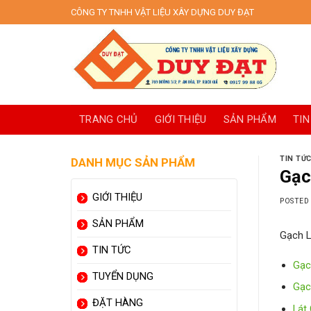
Skip
CÔNG TY TNHH VẬT LIỆU XÂY DỰNG DUY ĐẠT
to
content
TRANG CHỦ
GIỚI THIỆU
SẢN PHẨM
TIN
TIN TỨC
DANH MỤC SẢN PHẨM
Gạc
GIỚI THIỆU
POSTED
SẢN PHẨM
Gạch L
TIN TỨC
Gạc
TUYỂN DỤNG
Gạc
ĐẶT HÀNG
Lát