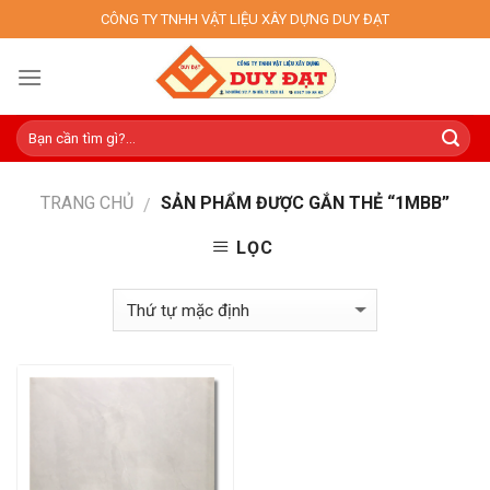
Skip
CÔNG TY TNHH VẬT LIỆU XÂY DỰNG DUY ĐẠT
to
content
TRANG CHỦ
SẢN PHẨM ĐƯỢC GẮN THẺ “1MBB”
/
LỌC