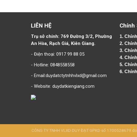
LIÊN HỆ
Chính
Trụ sở chính: 769 Đường 3/2, Phường
1.
Chính
An Hòa, Rạch Giá, Kiên Giang.
2.
Chính
3. Chín
- Điện thoại: 0917 99 88 05
4.
Chính
- Hotline: 0848558558
5.
Chính
6.
Chính
- Email:duydatctytnhhvlxd@gmail.com
- Website:
duydatkiengiang.com
CÔNG TY TNHH VLXD DUY ĐẠT GPKD số 1700528679 do Sở 