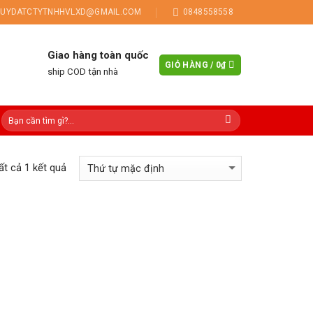
UYDATCTYTNHHVLXD@GMAIL.COM
0848558558
Giao hàng toàn quốc
GIỎ HÀNG /
0
₫
ship COD tận nhà
tất cả 1 kết quả