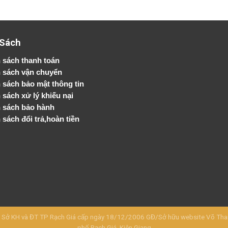
 Sách
 sách thanh toán
 sách vận chuyển
h sách bảo mật thông tin
 sách xử lý khiếu nại
 sách bảo hành
 sách đổi trả,hoàn tiền
KH và ĐT TP Rạch Giá cấp ngày 18/12/2006 GĐ/Sở hữu website Võ Thanh 
phố Rạch Giá, Kiên Giang