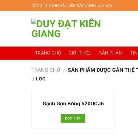
Skip
CÔNG TY TNHH VẬT LIỆU XÂY DỰNG DUY ĐẠT
to
content
TRANG CHỦ
GIỚI THIỆU
SẢN PHẨM
TIN
TRANG CHỦ
SẢN PHẨM ĐƯỢC GẮN THẺ “
/
LỌC
Gạch Gợn Bóng 520UCJ6
ĐỌC TIẾP