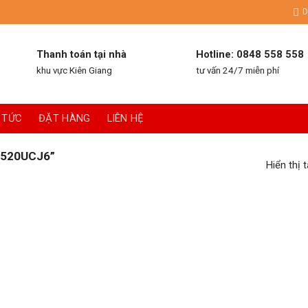
D
Thanh toán tại nhà
Hotline: 0848 558 558
khu vực Kiên Giang
tư vấn 24/7 miễn phí
 TỨC
ĐẶT HÀNG
LIÊN HỆ
520UCJ6”
Hiển thị 