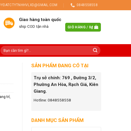
UYDATCTYTNHHVLXD@GMAIL.COM
0848558558
Giao hàng toàn quốc
ship COD tận nhà
GIỎ HÀNG /
0
₫
SẢN PHẨM ĐANG CÓ TẠI
Trụ sở chính: 769 , Đường 3/2,
Phường An Hòa, Rạch Giá, Kiên
Giang.
ang trí
,
Hotline: 0848558558
DANH MỤC SẢN PHẨM