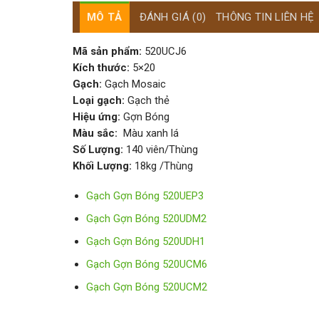
MÔ TẢ
ĐÁNH GIÁ (0)
THÔNG TIN LIÊN HỆ
Mã sản phẩm:
520UCJ6
Kích thước:
5×20
Gạch:
Gạch Mosaic
Loại gạch:
Gạch thẻ
Hiệu ứng:
Gợn Bóng
Màu sắc:
Màu xanh lá
Số Lượng:
140 viên/Thùng
Khối Lượng:
18kg /Thùng
Gạch Gợn Bóng 520UEP3
Gạch Gợn Bóng 520UDM2
Gạch Gợn Bóng 520UDH1
Gạch Gợn Bóng 520UCM6
Gạch Gợn Bóng 520UCM2