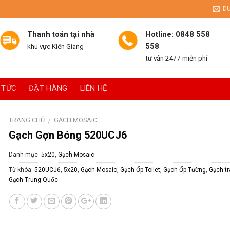
D
Thanh toán tại nhà
Hotline: 0848 558
558
khu vực Kiên Giang
tư vấn 24/7 miễn phí
 TỨC
ĐẶT HÀNG
LIÊN HỆ
TRANG CHỦ
GẠCH MOSAIC
/
Gạch Gợn Bóng 520UCJ6
Danh mục:
5x20
,
Gạch Mosaic
Từ khóa:
520UCJ6
,
5x20
,
Gạch Mosaic
,
Gạch Ốp Toilet
,
Gạch Ốp Tường
,
Gạch tr
Gạch Trung Quốc