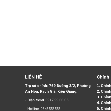
LIÊN HỆ
Chính
Trụ sở chính: 769 Đường 3/2, Phường
1.
Chính
An Hòa, Rạch Giá, Kiên Giang.
2.
Chính
3. Chín
- Điện thoại: 0917 99 88 05
4.
Chính
- Hotline: 0848558558
5.
Chính