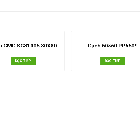
h CMC SG81006 80X80
Gạch 60×60 PP6609
ĐỌC TIẾP
ĐỌC TIẾP