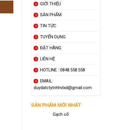
GIỚI THIỆU
SẢN PHẨM
TIN TỨC
TUYỂN DỤNG
ĐẶT HÀNG
LIÊN HỆ
HOTLINE : 0848.558.558
EMAIL:
duydatctytnhhvlxd@gmail.com
SẢN PHẨM MỚI NHẤT
Gạch cổ