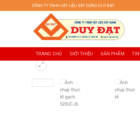
Skip
CÔNG TY TNHH VẬT LIỆU XÂY DỰNG DUY ĐẠT
to
content
TRANG CHỦ
GIỚI THIỆU
SẢN PHẨM
TIN