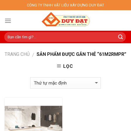
Skip
CÔNG TY TNHH VẬT LIỆU XÂY DỰNG DUY ĐẠT
to
content
TRANG CHỦ
SẢN PHẨM ĐƯỢC GẮN THẺ “61M2RMPR”
/
LỌC