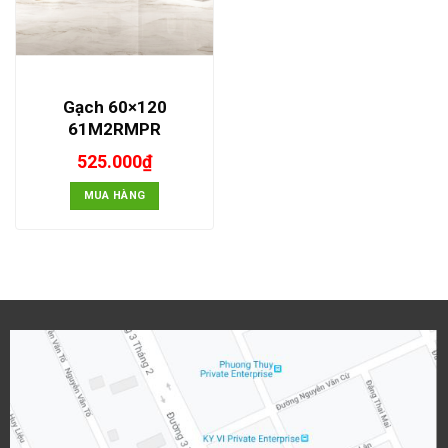
Gạch 60×120
61M2RMPR
525.000
₫
MUA HÀNG