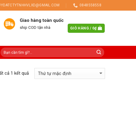
UYDATCTYTNHHVLXD@GMAIL.COM
0848558558
Giao hàng toàn quốc
ship COD tận nhà
GIỎ HÀNG /
0
₫
tất cả 1 kết quả