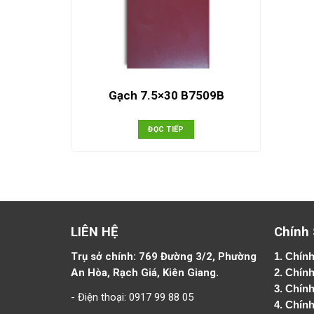
Gạch 7.5×30 B7509B
ĐỌC TIẾP
LIÊN HỆ
Chính
Trụ sở chính: 769 Đường 3/2, Phường
1.
Chính
An Hòa, Rạch Giá, Kiên Giang.
2.
Chính
3. Chín
- Điện thoại: 0917 99 88 05
4.
Chính