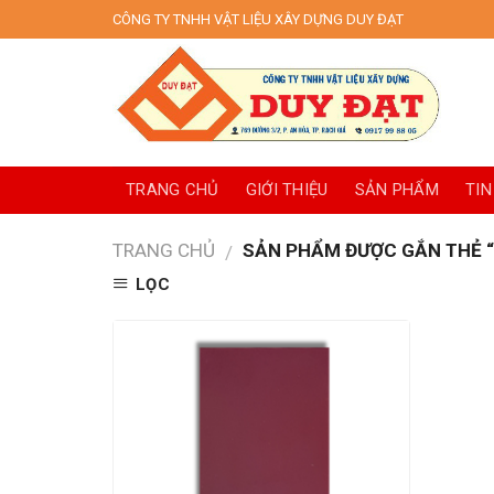
Skip
CÔNG TY TNHH VẬT LIỆU XÂY DỰNG DUY ĐẠT
to
content
TRANG CHỦ
GIỚI THIỆU
SẢN PHẨM
TIN
TRANG CHỦ
SẢN PHẨM ĐƯỢC GẮN THẺ “
/
LỌC