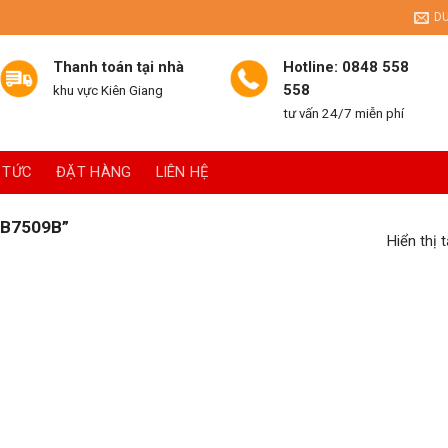
D
Thanh toán tại nhà
Hotline: 0848 558
558
khu vực Kiên Giang
tư vấn 24/7 miễn phí
 TỨC
ĐẶT HÀNG
LIÊN HỆ
B7509B”
Hiển thị 