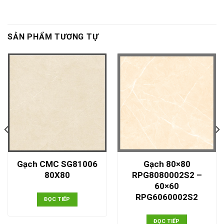
SẢN PHẨM TƯƠNG TỰ
Gạch CMC SG81006
Gạch 80×80
80X80
RPG8080002S2 –
60×60
RPG6060002S2
ĐỌC TIẾP
ĐỌC TIẾP