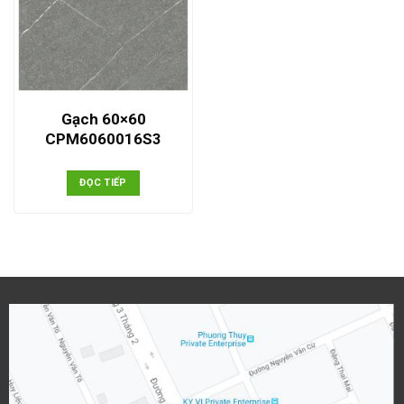
Gạch 60×60
CPM6060016S3
ĐỌC TIẾP