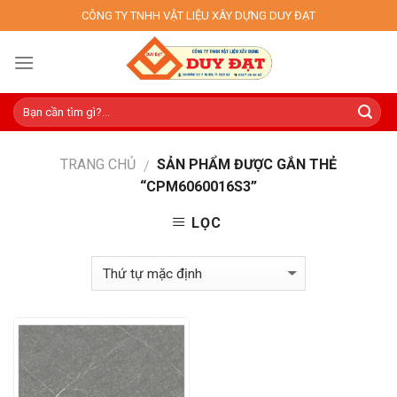
Skip
CÔNG TY TNHH VẬT LIỆU XÂY DỰNG DUY ĐẠT
to
content
TRANG CHỦ
SẢN PHẨM ĐƯỢC GẮN THẺ
/
“CPM6060016S3”
LỌC