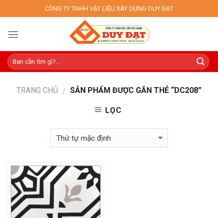
Skip
CÔNG TY TNHH VẬT LIỆU XÂY DỰNG DUY ĐẠT
to
content
TRANG CHỦ
SẢN PHẨM ĐƯỢC GẮN THẺ “DC208”
/
LỌC