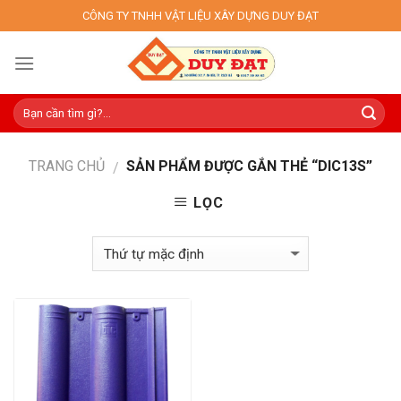
Skip
CÔNG TY TNHH VẬT LIỆU XÂY DỰNG DUY ĐẠT
to
content
TRANG CHỦ
SẢN PHẨM ĐƯỢC GẮN THẺ “DIC13S”
/
LỌC