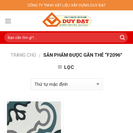
Skip
CÔNG TY TNHH VẬT LIỆU XÂY DỰNG DUY ĐẠT
to
content
TRANG CHỦ
SẢN PHẨM ĐƯỢC GẮN THẺ “F2096”
/
LỌC