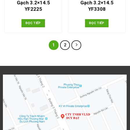
Gạch 3.2×14.5
Gạch 3.2×14.5
YF2225
YF3308
ĐỌC TIẾP
ĐỌC TIẾP
1
2