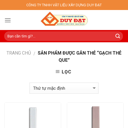
Skip
CÔNG TY TNHH VẬT LIỆU XÂY DỰNG DUY ĐẠT
to
content
TRANG CHỦ
SẢN PHẨM ĐƯỢC GẮN THẺ “GẠCH THẺ
/
QUE”
LỌC