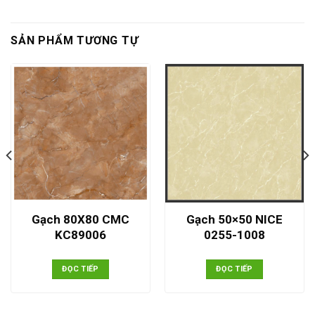
SẢN PHẨM TƯƠNG TỰ
Gạch 80X80 CMC
Gạch 50×50 NICE
KC89006
0255-1008
ĐỌC TIẾP
ĐỌC TIẾP