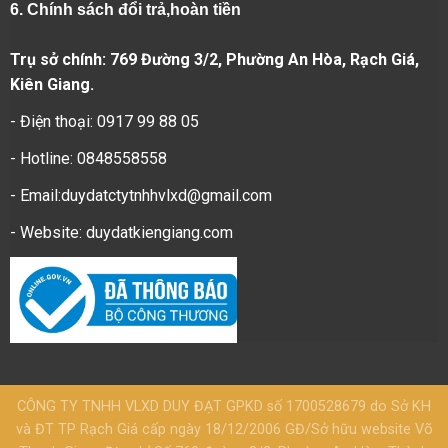
6.
Chính sách đổi trả,hoàn tiền
Trụ sở chính: 769 Đường 3/2, Phường An Hòa, Rạch Giá,
Kiên Giang.
- Điện thoại: 0917 99 88 05
- Hotline: 0848558558
- Email:duydatctytnhhvlxd@gmail.com
- Website:
duydatkiengiang.com
CÔNG TY TNHH VLXD DUY ĐẠT GPKD số 1700528679 do Sở KH
và ĐT TP Rạch Giá cấp ngày 18/12/2006 GĐ/Sở hữu website Võ