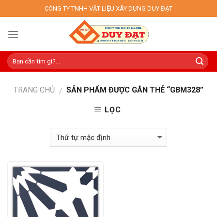
Skip
CÔNG TY TNHH VẬT LIỆU XÂY DỰNG DUY ĐẠT
to
content
TRANG CHỦ
SẢN PHẨM ĐƯỢC GẮN THẺ “GBM328”
/
LỌC