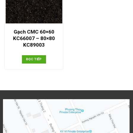
Gạch CMC 60×60
KC66007 – 80×80
KC89003
ĐỌC TIẾP