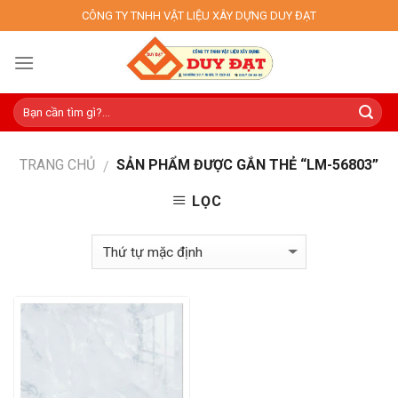
Skip
CÔNG TY TNHH VẬT LIỆU XÂY DỰNG DUY ĐẠT
to
content
TRANG CHỦ
SẢN PHẨM ĐƯỢC GẮN THẺ “LM-56803”
/
LỌC