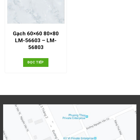
Gạch 60×60 80×80
LM-56603 – LM-
56803
ĐỌC TIẾP