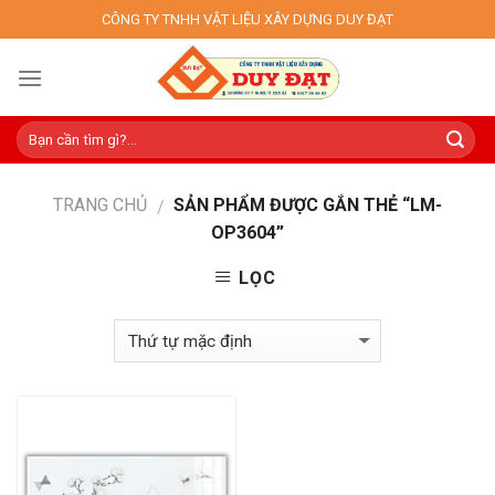
Skip
CÔNG TY TNHH VẬT LIỆU XÂY DỰNG DUY ĐẠT
to
content
TRANG CHỦ
SẢN PHẨM ĐƯỢC GẮN THẺ “LM-
/
OP3604”
LỌC