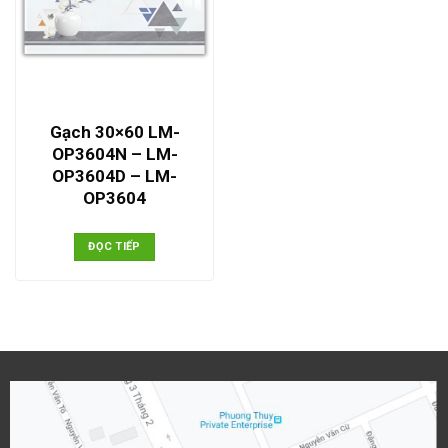
Gạch 30×60 LM-
OP3604N – LM-
OP3604D – LM-
OP3604
ĐỌC TIẾP