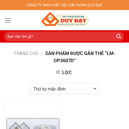
Skip
CÔNG TY TNHH VẬT LIỆU XÂY DỰNG DUY ĐẠT
to
content
TRANG CHỦ
SẢN PHẨM ĐƯỢC GẮN THẺ “LM-
/
OP3607D”
LỌC