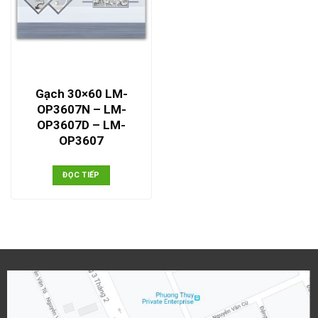
Gạch 30×60 LM-
OP3607N – LM-
OP3607D – LM-
OP3607
ĐỌC TIẾP