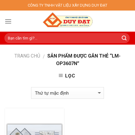
Skip
CÔNG TY TNHH VẬT LIỆU XÂY DỰNG DUY ĐẠT
to
content
TRANG CHỦ
SẢN PHẨM ĐƯỢC GẮN THẺ “LM-
/
OP3607N”
LỌC