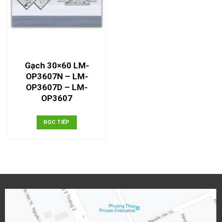
Gạch 30×60 LM-
OP3607N – LM-
OP3607D – LM-
OP3607
ĐỌC TIẾP