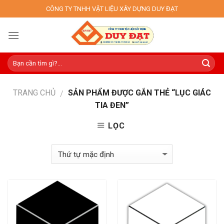
Skip
CÔNG TY TNHH VẬT LIỆU XÂY DỰNG DUY ĐẠT
to
content
TRANG CHỦ
SẢN PHẨM ĐƯỢC GẮN THẺ “LỤC GIÁC
/
TIA ĐEN”
LỌC