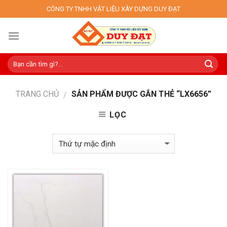
Skip
CÔNG TY TNHH VẬT LIỆU XÂY DỰNG DUY ĐẠT
to
content
TRANG CHỦ
SẢN PHẨM ĐƯỢC GẮN THẺ “LX6656”
/
LỌC