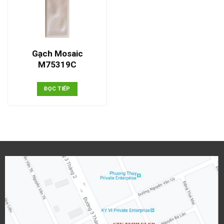
Gạch Mosaic
M75319C
ĐỌC TIẾP