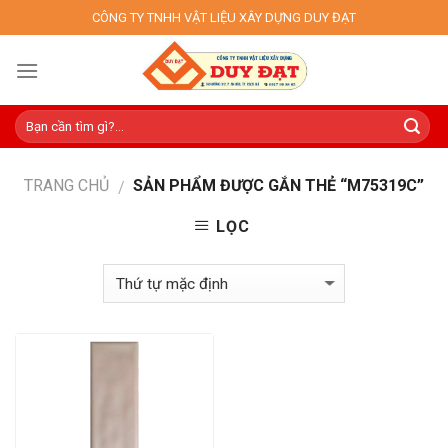
Skip
CÔNG TY TNHH VẬT LIỆU XÂY DỰNG DUY ĐẠT
to
content
TRANG CHỦ
SẢN PHẨM ĐƯỢC GẮN THẺ “M75319C”
/
LỌC