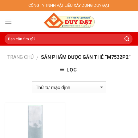
Skip
CÔNG TY TNHH VẬT LIỆU XÂY DỰNG DUY ĐẠT
to
content
TRANG CHỦ
SẢN PHẨM ĐƯỢC GẮN THẺ “M7532P2”
/
LỌC