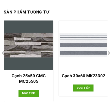
SẢN PHẨM TƯƠNG TỰ
Gạch 25×50 CMC
Gạch 30×60 MK23302
MC25505
ĐỌC TIẾP
ĐỌC TIẾP