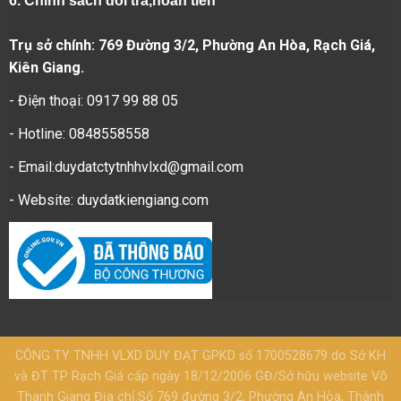
6.
Chính sách đổi trả,hoàn tiền
Trụ sở chính: 769 Đường 3/2, Phường An Hòa, Rạch Giá,
Kiên Giang.
- Điện thoại: 0917 99 88 05
- Hotline: 0848558558
- Email:duydatctytnhhvlxd@gmail.com
- Website:
duydatkiengiang.com
CÔNG TY TNHH VLXD DUY ĐẠT GPKD số 1700528679 do Sở KH
và ĐT TP Rạch Giá cấp ngày 18/12/2006 GĐ/Sở hữu website Võ
Thanh Giang Địa chỉ:Số 769 đường 3/2, Phường An Hòa, Thành