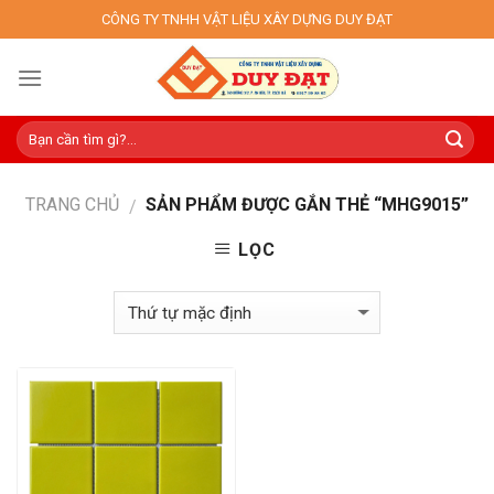
Skip
CÔNG TY TNHH VẬT LIỆU XÂY DỰNG DUY ĐẠT
to
content
TRANG CHỦ
SẢN PHẨM ĐƯỢC GẮN THẺ “MHG9015”
/
LỌC