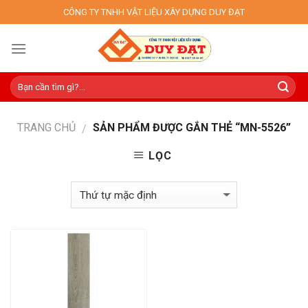
Skip
CÔNG TY TNHH VẬT LIỆU XÂY DỰNG DUY ĐẠT
to
content
TRANG CHỦ
SẢN PHẨM ĐƯỢC GẮN THẺ “MN-5526”
/
LỌC